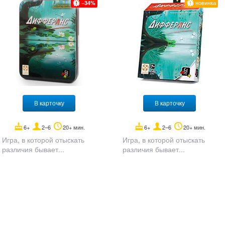
новинка
34
В карточку
В карточку
6+
2–6
20+ мин.
6+
2–6
20+ мин.
Игра, в которой отыскать
Игра, в которой отыскать
различия бывает...
различия бывает...