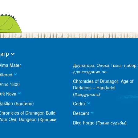
 игр
Alma Mater
Друнагора. Эпоха Тьмы- набор
для создания по
Altered
Chronicles of Drunagor: Age of
Anno 1800
Darkness – Handuriel
Ark Nova
(Хандуриэль)
Bastion (Бастион)
Codex
Chronicles of Drunagor. Build
Descent
Your Own Dungeon (Хроники
Dice Forge (Грани судьбы)