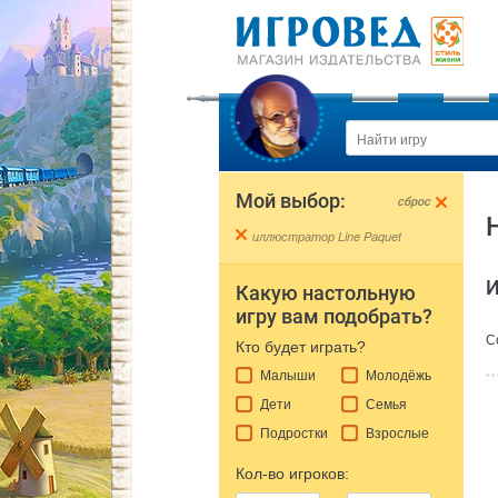
Мой выбор:
cброс
иллюстратор Line Paquet
И
Какую настольную
игру вам подобрать?
С
Кто будет играть?
Малыши
Молодёжь
Дети
Семья
Подростки
Взрослые
Кол-во игроков: