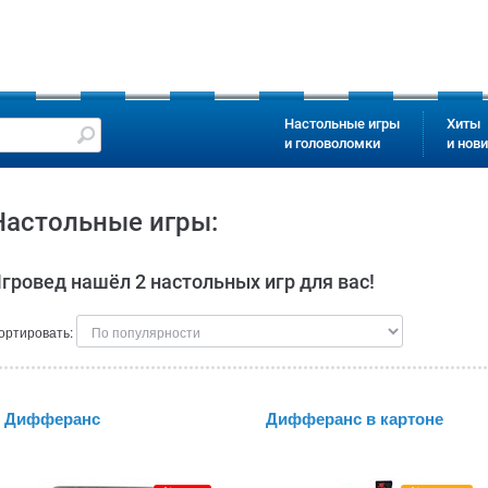
Настольные игры
Хиты
и головоломки
и нов
Настольные игры:
гровед нашёл 2 настольных игр для вас!
ортировать:
Дифферанс
Дифферанс в картоне